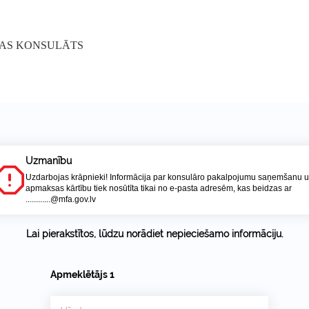
KAS KONSULĀTS
Uzmanību
Uzdarbojas krāpnieki! Informācija par konsulāro pakalpojumu saņemšanu 
apmaksas kārtību tiek nosūtīta tikai no e-pasta adresēm, kas beidzas ar
............@mfa.gov.lv
Lai pierakstītos, lūdzu norādiet nepieciešamo informāciju.
Apmeklētājs
1