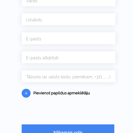
Vārds
Uzvārds
E-pasts
E-pasts atkārtoti
Tālrunis (ar valsts kodu, piemēram, +371........)
Pievienot papildus apmeklētāju
Nākamais solis