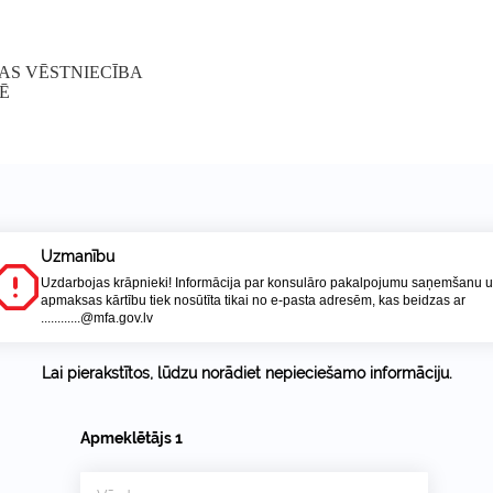
AS VĒSTNIECĪBA
Ē
Uzmanību
Uzdarbojas krāpnieki! Informācija par konsulāro pakalpojumu saņemšanu 
apmaksas kārtību tiek nosūtīta tikai no e-pasta adresēm, kas beidzas ar
............@mfa.gov.lv
Lai pierakstītos, lūdzu norādiet nepieciešamo informāciju.
Apmeklētājs
1