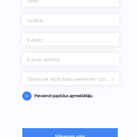
Vārds
Uzvārds
E-pasts
E-pasts atkārtoti
Tālrunis (ar valsts kodu, piemēram, +371........)
Pievienot papildus apmeklētāju
Nākamais solis