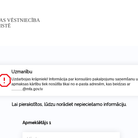
AS VĒSTNIECĪBA
ISTĒ
Uzmanību
Uzdarbojas krāpnieki! Informācija par konsulāro pakalpojumu saņemšanu 
apmaksas kārtību tiek nosūtīta tikai no e-pasta adresēm, kas beidzas ar
............@mfa.gov.lv
Lai pierakstītos, lūdzu norādiet nepieciešamo informāciju.
Apmeklētājs
1