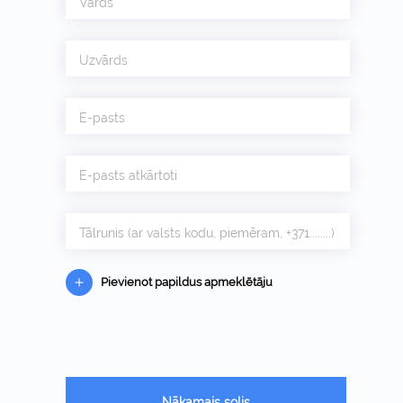
Vārds
Uzvārds
E-pasts
E-pasts atkārtoti
Tālrunis (ar valsts kodu, piemēram, +371........)
Pievienot papildus apmeklētāju
Nākamais solis