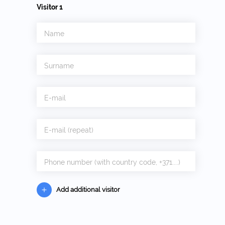
Visitor
1
Name
Surname
E-mail
E-mail (repeat)
Phone number (with country code, +371....)
Add additional visitor