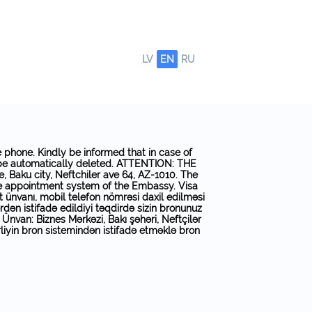
LV
EN
RU
 phone. Kindly be informed that in case of
ll be automatically deleted. ATTENTION: THE
ku city, Neftchiler ave 64, AZ-1010. The
he appointment system of the Embassy. Visa
 ünvanı, mobil telefon nömrəsi daxil edilməsi
dən istifadə edildiyi təqdirdə sizin bronunuz
n: Biznes Mərkəzi, Bakı şəhəri, Neftçilər
rliyin bron sistemindən istifadə etməklə bron