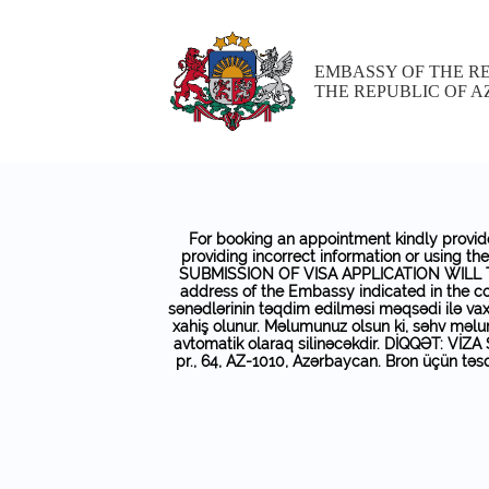
EMBASSY OF THE RE
THE REPUBLIC OF A
For booking an appointment kindly provide
providing incorrect information or using t
SUBMISSION OF VISA APPLICATION WILL TAK
address of the Embassy indicated in the c
sənədlərinin təqdim edilməsi məqsədi ilə vax
xahiş olunur. Məlumunuz olsun ki, səhv məlum
avtomatik olaraq silinəcəkdir. DİQQƏT: V
pr., 64, AZ-1010, Azərbaycan. Bron üçün təsd