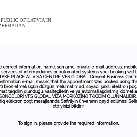
PUBLIC OF LATVIA IN
ZERBAIJAN
 correct information: name, surname, private e-mail address, mobile
he services of intermediaries or automated systems your booking wi
E PLACE AT VISA CENTRE VFS GLOBAL. Cresent Business Centre, Ba
onfirmation e-mail means that the appointment was booked using t
tı bron etmək üçün düzgün məlumatin: ad, soyad, şəxsi elektron poçt
at təqdim olunduğu, vasitəçilərin və ya avtomatlaşdırılmış xidmətlər
İZA SƏNƏDLƏRİ VFS GLOBAL VİZA MƏRKƏZİNƏ TƏQDİM OLUNMALIDIR. Ünva
iq elektron poçt mesajlarında Səfirliyin ünvanının qeyd edilməsi Səfi
etdiyinizi bildirir.
To sign in, please provide the required information.