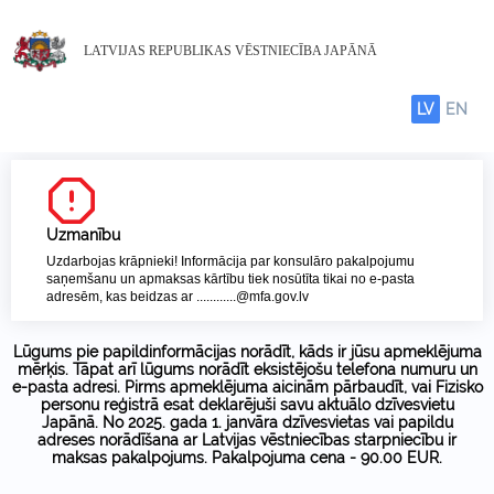
LATVIJAS REPUBLIKAS VĒSTNIECĪBA JAPĀNĀ
LV
EN
Uzmanību
Uzdarbojas krāpnieki! Informācija par konsulāro pakalpojumu
saņemšanu un apmaksas kārtību tiek nosūtīta tikai no e-pasta
adresēm, kas beidzas ar ............@mfa.gov.lv
Lūgums pie papildinformācijas norādīt, kāds ir jūsu apmeklējuma
mērķis. Tāpat arī lūgums norādīt eksistējošu telefona numuru un
e-pasta adresi. Pirms apmeklējuma aicinām pārbaudīt, vai Fizisko
personu reģistrā esat deklarējuši savu aktuālo dzīvesvietu
Japānā. No 2025. gada 1. janvāra dzīvesvietas vai papildu
adreses norādīšana ar Latvijas vēstniecības starpniecību ir
maksas pakalpojums. Pakalpojuma cena - 90.00 EUR.