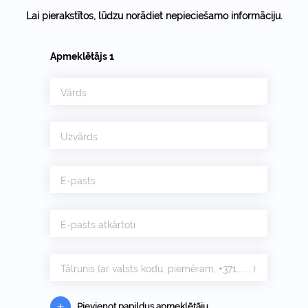
Lai pierakstītos, lūdzu norādiet nepieciešamo informāciju.
Apmeklētājs
1
Vārds
Uzvārds
E-pasts
E-pasts atkārtoti
Tālrunis (ar valsts kodu, piemēram, +371........)
Pievienot papildus apmeklētāju